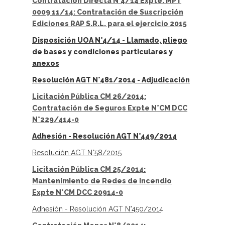
Contratación Directa N°4/14 Expte. MPT
0009 11/14: Contratación de Suscripción
Ediciones RAP S.R.L. para el ejercicio 2015
Disposición UOA N°4/14 - Llamado, pliego
de bases y condiciones particulares y
anexos
Resolución AGT N°481/2014 - Adjudicación
Licitación Pública CM 26/2014:
Contratación de Seguros Expte N°CM DCC
N°229/414-0
Adhesión - Resolución AGT N°449/2014
Resolución AGT N°58/2015
Licitación Pública CM 25/2014:
Mantenimiento de Redes de Incendio
Expte N°CM DCC 20914-0
Adhesión - Resolución AGT N°450/2014