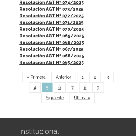
Resolución AGT Nº 074/2025
Resolución AGT Nº 073/2025
Resolución AGT Nº 072/2025
Resolución AGT Nº 071/2025
Resolución AGT Nº 070/2025
Resolución AGT Nº 069/2025
Resolución AGT Nº 068/2025
Resolución AGT Nº 067/2025
Resolución AGT Nº 066/2025
Resolución AGT Nº 065/2025
Páginas
« Primera
Anterior
1
2
3
4
5
6
7
8
9
…
Siguiente
Última »
Institucional