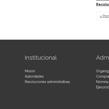
Resolu
Pág
« Pri
Institucional
Admi
Misión
Organig
Autoridades
Compras
Resoluciones administrativas
Nómina 
Ejecuci