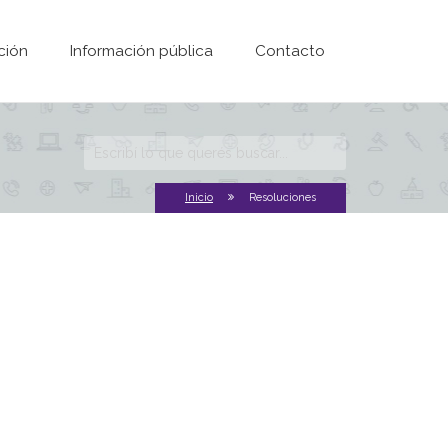
ción
Información pública
Contacto
Formulario de
búsqueda
Inicio
Resoluciones