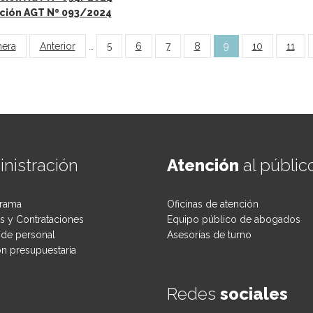
ción AGT Nº 093/2024
inas
mera
Anterior
…
5
6
7
8
9
10
11
nistración
Atención
al públic
rama
Oficinas de atención
 y Contrataciones
Equipo público de abogados
de personal
Asesorías de turno
ón presupuestaria
Redes
sociales