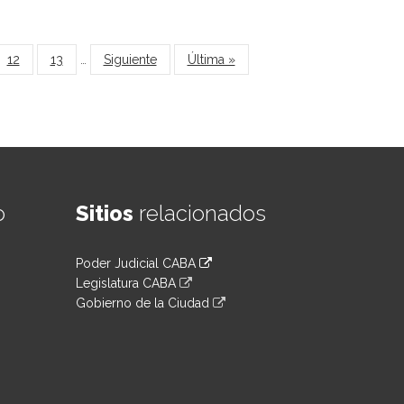
12
13
…
Siguiente
Última »
o
Sitios
relacionados
Poder Judicial CABA
Legislatura CABA
Gobierno de la Ciudad