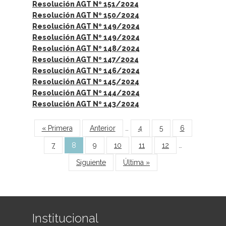
Resolución AGT Nº 151/2024
Resolución AGT Nº 150/2024
Resolución AGT Nº 149/2024
Resolución AGT Nº 149/2024
Resolución AGT Nº 148/2024
Resolución AGT Nº 147/2024
Resolución AGT Nº 146/2024
Resolución AGT Nº 145/2024
Resolución AGT Nº 144/2024
Resolución AGT Nº 143/2024
Páginas
« Primera
Anterior
…
4
5
6
7
8
9
10
11
12
…
Siguiente
Última »
Institucional