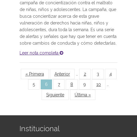
campaña de concientización contra el maltrato
de niñas, niños y adolescentes. La campaña, que
busca concientizar acerca de esta grave
vulneración de derechos hacia niñas, niños y
adolescentes, dura toda la semana. Es una serie
de alertas y señales que hay que tener en cuenta
sobre cambios de conducta y cómo detectarlas.
Leer nota completa
Páginas
« Primera
Anterior
…
2
3
4
5
6
7
8
9
10
…
Siguiente
Última »
Institucional