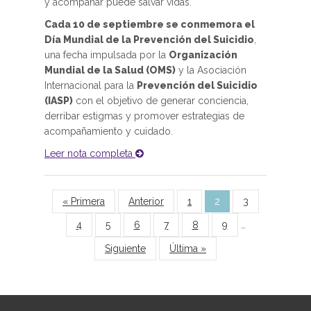
y acompañar puede salvar vidas.
Cada 10 de septiembre se conmemora el
Día Mundial de la Prevención del Suicidio
,
una fecha impulsada por la
Organización
Mundial de la Salud (OMS)
y la Asociación
Internacional para la
Prevención del Suicidio
(IASP)
con el objetivo de generar conciencia,
derribar estigmas y promover estrategias de
acompañamiento y cuidado.
Leer nota completa
Páginas
« Primera
Anterior
1
2
3
4
5
6
7
8
9
…
Siguiente
Última »