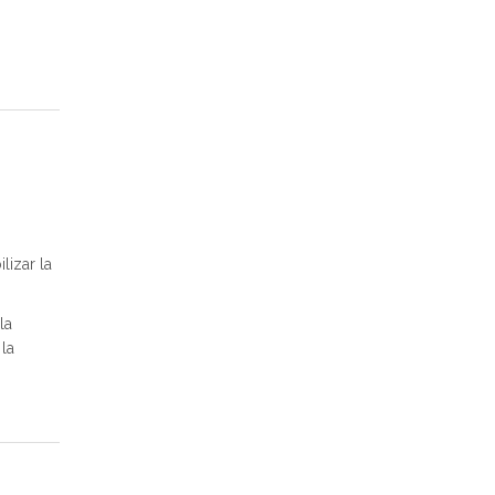
lizar la
la
la