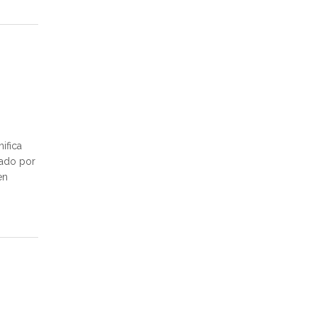
ifica
zado por
en