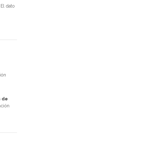
El dato
ión
 de
nción