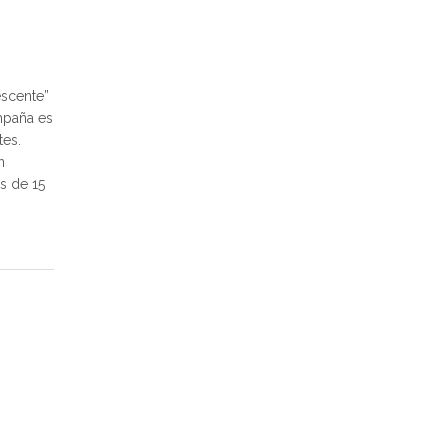
escente”
mpaña es
tes.
n
s de 15