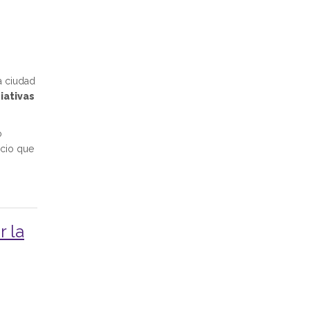
a ciudad
iativas
o
acio que
r la