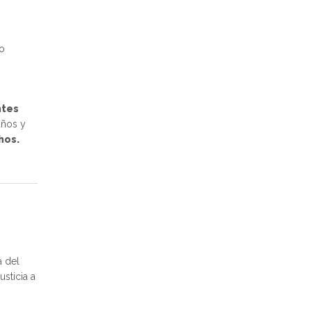
io
ntes
años y
hos.
a del
sticia a