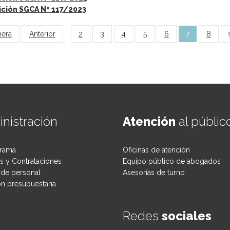
ición SGCA Nº 117/2023
inas
mera
Anterior
…
2
3
4
5
6
7
8
nistración
Atención
al públic
rama
Oficinas de atención
 y Contrataciones
Equipo público de abogados
de personal
Asesorías de turno
ón presupuestaria
Redes
sociales