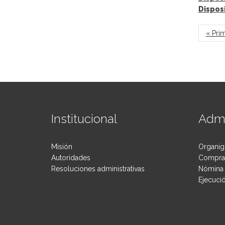
Dispos
Pág
« Pri
Institucional
Admi
Misión
Organig
Autoridades
Compras
Resoluciones administrativas
Nómina 
Ejecuci