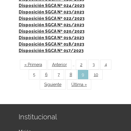
Disposición SGCA Nº 024/2023
Disposición SGCA Nº 023/2023
Disposición SGCA Nº 022/2023
Disposición SGCA Nº 021/2023
Disposición SGCA Nº 020/2023
Disposición SGCA Nº 019/2023
Disposición SGCA Nº 018/2023
Disposición SGCA Nº 017/2023
Páginas
« Primera
Anterior
…
2
3
4
5
6
7
8
9
10
Siguiente
Última »
Institucional