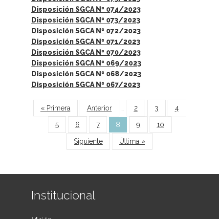
Disposición SGCA Nº 074/2023
Disposición SGCA Nº 073/2023
Disposición SGCA Nº 072/2023
Disposición SGCA Nº 071/2023
Disposición SGCA Nº 070/2023
Disposición SGCA Nº 069/2023
Disposición SGCA Nº 068/2023
Disposición SGCA Nº 067/2023
Páginas
« Primera
Anterior
…
2
3
4
5
6
7
8
9
10
Siguiente
Última »
Institucional